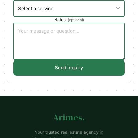
Notes
(
optional
)
Send inquiry
Arimes
.
Your trusted real estate agency in