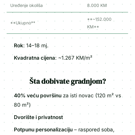
Uređenje okoliša
8.000 KM
**~152.000
**Ukupno**
KM**
Rok
: 14–18 mj.
Kvadratna cijena
: ~1.267 KM/m²
Šta dobivate gradnjom?
40% veću površinu
za isti novac (120 m² vs
80 m²)
Dvorište i privatnost
Potpunu personalizaciju
– raspored soba,