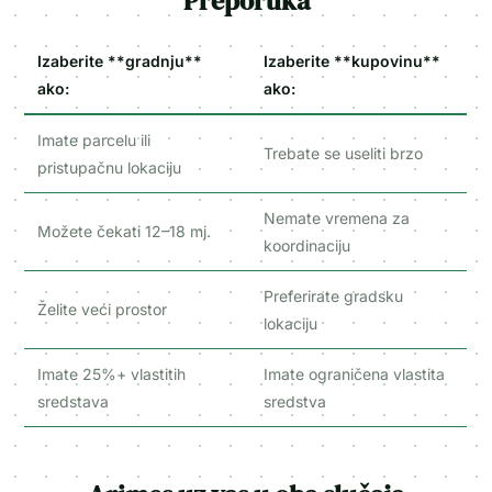
Preporuka
Izaberite **gradnju**
Izaberite **kupovinu**
ako:
ako:
Imate parcelu ili
Trebate se useliti brzo
pristupačnu lokaciju
Nemate vremena za
Možete čekati 12–18 mj.
koordinaciju
Preferirate gradsku
Želite veći prostor
lokaciju
Imate 25%+ vlastitih
Imate ograničena vlastita
sredstava
sredstva