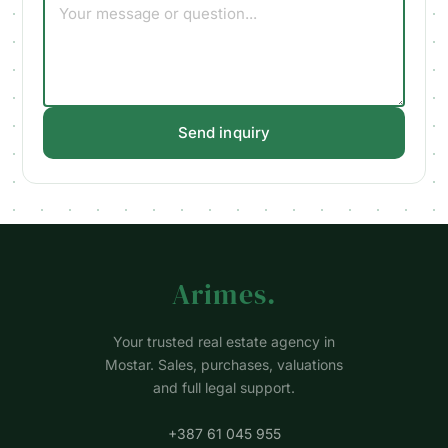
Send inquiry
Arimes
.
Your trusted real estate agency in
Mostar. Sales, purchases, valuations
and full legal support.
+387 61 045 955