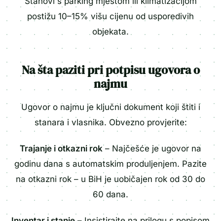
Stanovi s parking mjestom ili klimatizacijom
postižu 10–15% višu cijenu od usporedivih
objekata.
Na šta paziti pri potpisu ugovora o
najmu
Ugovor o najmu je ključni dokument koji štiti i
stanara i vlasnika. Obvezno provjerite:
Trajanje i otkazni rok
– Najčešće je ugovor na
godinu dana s automatskim produljenjem. Pazite
na otkazni rok – u BiH je uobičajen rok od 30 do
60 dana.
Inventar i stanje
– Insistirajte na prilogu s popisom