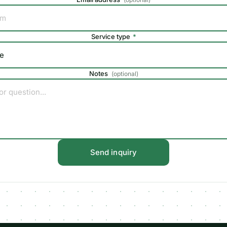
Service type
*
Notes
(
optional
)
Send inquiry