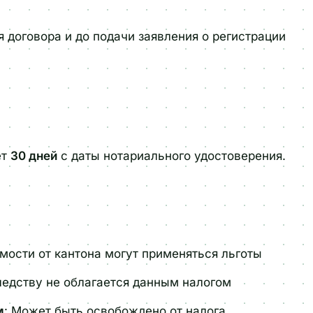
 договора и до подачи заявления о регистрации
ет
30 дней
с даты нотариального удостоверения.
имости от кантона могут применяться льготы
ледству не облагается данным налогом
м
: Может быть освобождено от налога