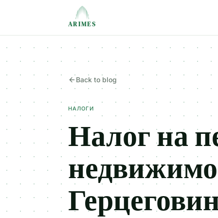
ARIMES
Back to blog
НАЛОГИ
Налог на п
недвижимос
Герцеговин