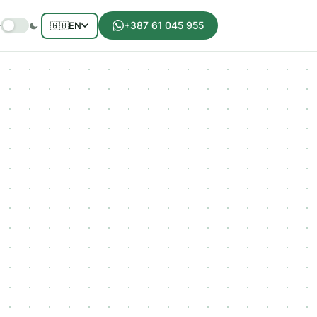
+387 61 045 955
🇬🇧
EN