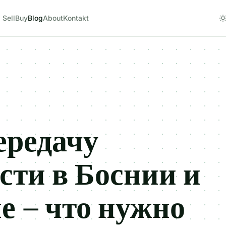
Sell
Buy
Blog
About
Kontakt
ередачу
ти в Боснии и
е – что нужно