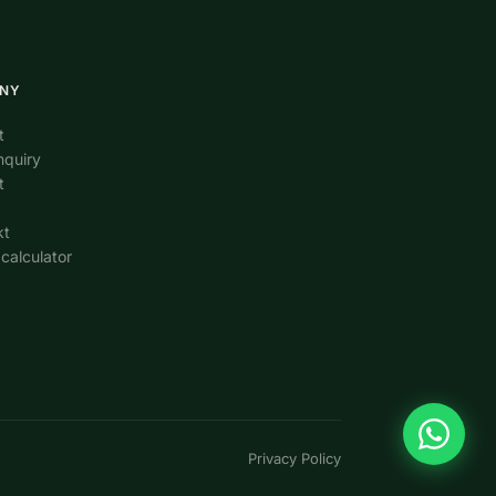
NY
t
nquiry
t
kt
calculator
Privacy Policy