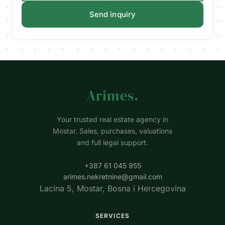
Send inquiry
Arimes
.
Your trusted real estate agency in
Mostar. Sales, purchases, valuations
and full legal support.
+387 61 045 955
arimes.nekretnine@gmail.com
Lacina 5, Mostar, Bosna i Hercegovina
SERVICES