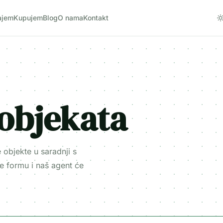
ajem
Kupujem
Blog
O nama
Kontakt
 objekata
objekte u saradnji s
e formu i naš agent će