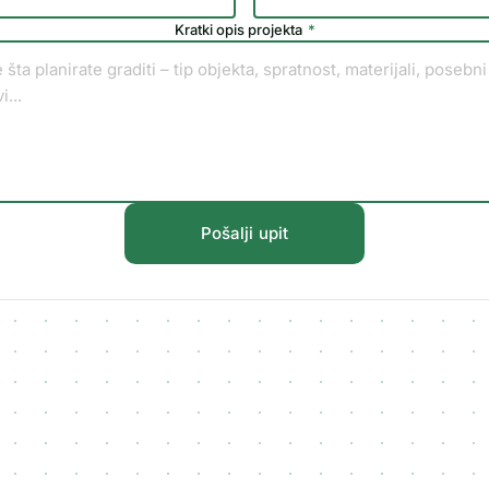
Kratki opis projekta
*
Pošalji upit