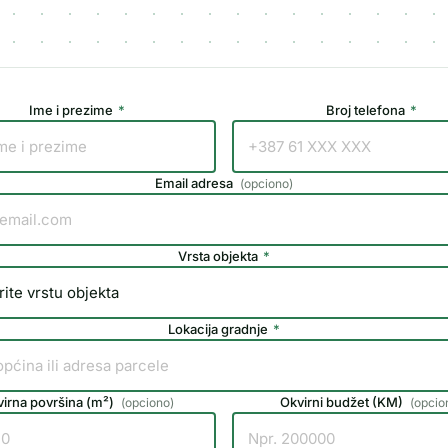
Ime i prezime
*
Broj telefona
*
Email adresa
(
opciono
)
Vrsta objekta
*
Lokacija gradnje
*
irna površina (m²)
Okvirni budžet (KM)
(
opciono
)
(
opcio