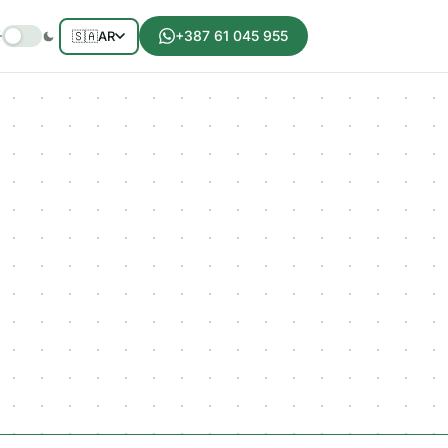
+387 61 045 955
🇸🇦
AR