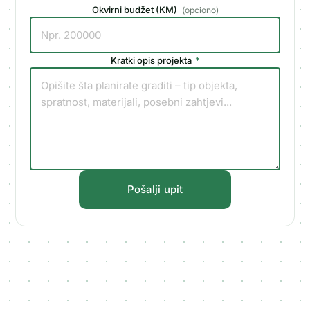
Okvirni budžet (KM)
(
opciono
)
Kratki opis projekta
*
Pošalji upit