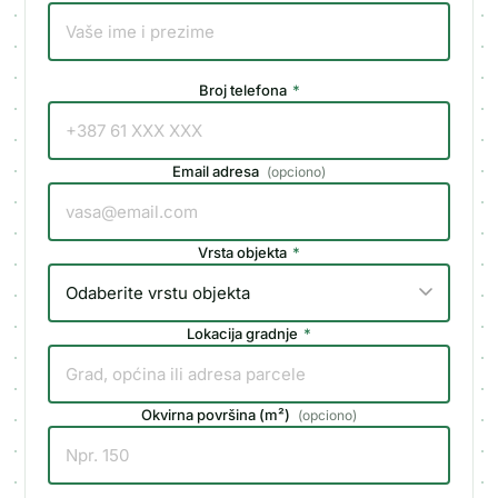
Broj telefona
*
Email adresa
(
opciono
)
Vrsta objekta
*
Lokacija gradnje
*
Okvirna površina (m²)
(
opciono
)