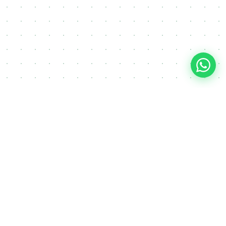
FAQ
Često postavljana pitanja o
izgradnji