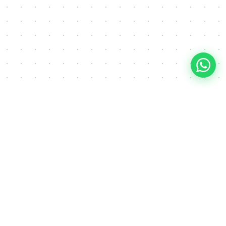
FAQ
Često postavljana pitanja o
izgradnji