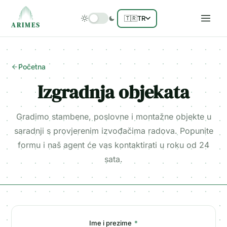
🇹🇷
TR
ARIMES
Početna
Izgradnja objekata
Gradimo stambene, poslovne i montažne objekte u
saradnji s provjerenim izvođačima radova. Popunite
formu i naš agent će vas kontaktirati u roku od 24
sata.
Ime i prezime
*