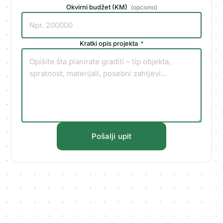
Okvirni budžet (KM)
(
opciono
)
Kratki opis projekta
*
Pošalji upit