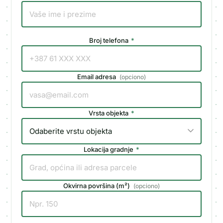
Broj telefona
*
Email adresa
(
opciono
)
Vrsta objekta
*
Lokacija gradnje
*
Okvirna površina (m²)
(
opciono
)