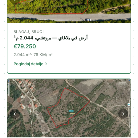
BLAGAJ, BRUCI
أرض في بلاغاي — بروتشي، 2,044 م²
€79.250
2.044
m²
76
KM/m²
Pogledaj detalje
‹
›