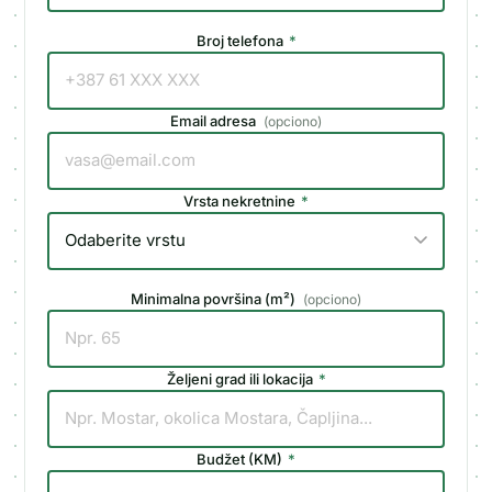
Broj telefona
*
Email adresa
(
opciono
)
Vrsta nekretnine
*
Minimalna površina (m²)
(
opciono
)
Željeni grad ili lokacija
*
Budžet (KM)
*