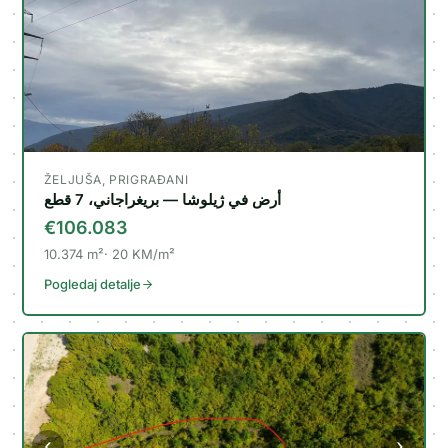
ŽELJUŠA, PRIGRAĐANI
أرض في ژيلوشا — بريغراجاني، 7 قطع
‹
›
€106.083
10.374
m²
20
KM/m²
Pogledaj detalje
‹
›