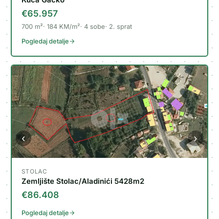
€65.957
700
m²
184
KM/m²
4
sobe
2
.
sprat
Pogledaj detalje
‹
›
STOLAC
Zemljište Stolac/Aladinići 5428m2
€86.408
Pogledaj detalje