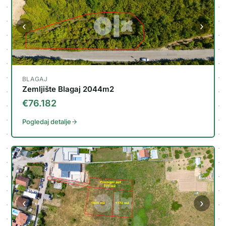
‹
›
BLAGAJ
Zemljište Blagaj 2044m2
€76.182
Pogledaj detalje
‹
›