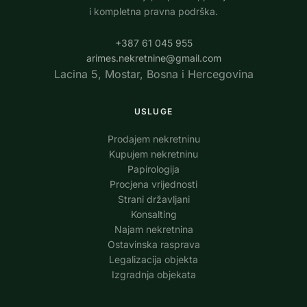
i kompletna pravna podrška.
+387 61 045 955
arimes.nekretnine@gmail.com
Lacina 5, Mostar, Bosna i Hercegovina
USLUGE
Prodajem nekretninu
Kupujem nekretninu
Papirologijа
Procjena vrijednosti
Strani državljani
Konsalting
Najam nekretnina
Ostavinska rasprava
Legalizacija objekta
Izgradnja objekata