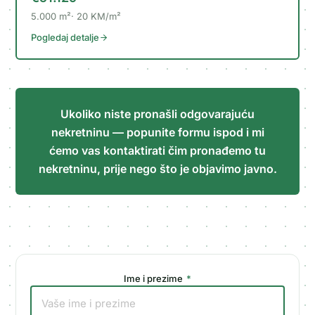
5.000
m²
20
KM/m²
Pogledaj detalje
Ukoliko niste pronašli odgovarajuću
nekretninu — popunite formu ispod i mi
ćemo vas kontaktirati čim pronađemo tu
nekretninu, prije nego što je objavimo javno.
Ime i prezime
*