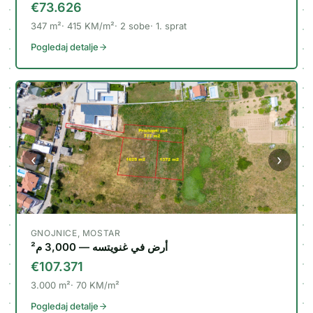
‹
›
€73.626
347
m²
415
KM/m²
2
sobe
1
.
sprat
Pogledaj detalje
‹
›
GNOJNICE, MOSTAR
أرض في غنويتسه — 3,000 م²
€107.371
3.000
m²
70
KM/m²
Pogledaj detalje