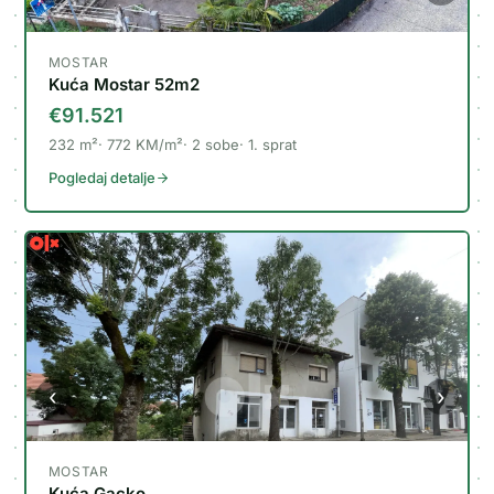
MOSTAR
Kuća Mostar 52m2
€91.521
232
m²
772
KM/m²
2
sobe
1
.
sprat
Pogledaj detalje
‹
›
MOSTAR
Kuća Gacko