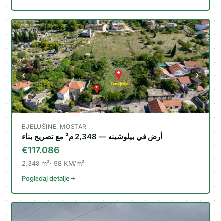
‹
›
BJELUŠINE, MOSTAR
أرض في بيلوشينه — 2,348 م² مع تصريح بناء
€117.086
2.348
m²
98
KM/m²
Pogledaj detalje