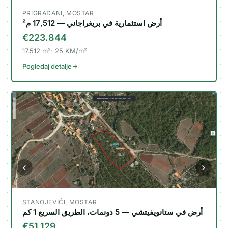
PRIGRAĐANI, MOSTAR
أرض استثمارية في بريغراجاني — 17,512 م²
€223.844
17.512
m²
25
KM/m²
Pogledaj detalje
‹
›
STANOJEVIĆI, MOSTAR
أرض في ستانويفيتشي — 5 دونمات، الطريق السريع 1 كم
€51.129