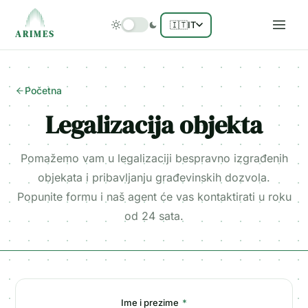
🇮🇹
IT
ARIMES
Početna
Legalizacija objekta
Pomažemo vam u legalizaciji bespravno izgrađenih
objekata i pribavljanju građevinskih dozvola.
Popunite formu i naš agent će vas kontaktirati u roku
od 24 sata.
Ime i prezime
*