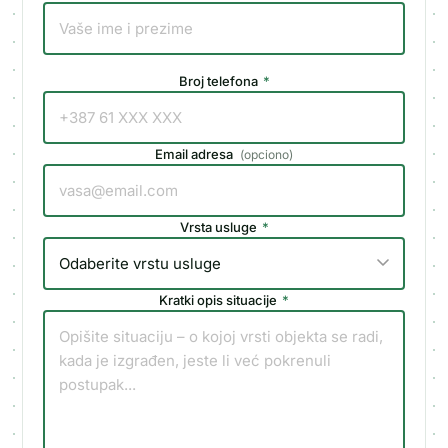
Broj telefona
*
Email adresa
(
opciono
)
Vrsta usluge
*
Kratki opis situacije
*