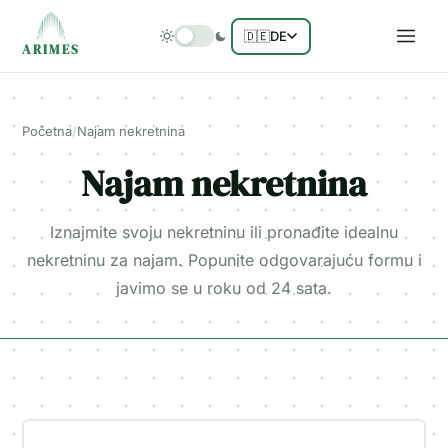
🇩🇪
DE
ARIMES
Početna
/
Najam nekretnina
Najam nekretnina
Iznajmite svoju nekretninu ili pronađite idealnu
nekretninu za najam. Popunite odgovarajuću formu i
javimo se u roku od 24 sata.