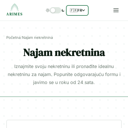
🇫🇷
FR
ARIMES
Početna
/
Najam nekretnina
Najam nekretnina
Iznajmite svoju nekretninu ili pronađite idealnu
nekretninu za najam. Popunite odgovarajuću formu i
javimo se u roku od 24 sata.