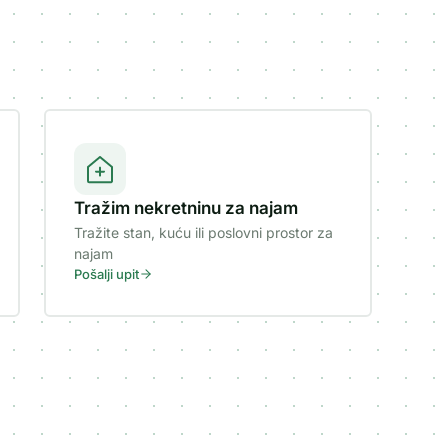
Tražim nekretninu za najam
Tražite stan, kuću ili poslovni prostor za
najam
Pošalji upit