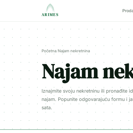
Prod
ARIMES
Početna
/
Najam nekretnina
Najam nek
Iznajmite svoju nekretninu ili pronađite i
najam. Popunite odgovarajuću formu i j
sata.