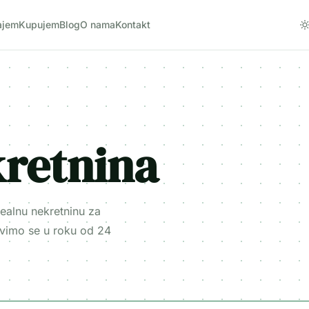
ajem
Kupujem
Blog
O nama
Kontakt
retnina
dealnu nekretninu za
avimo se u roku od 24