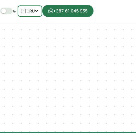
+387 61 045 955
🇷🇺
RU