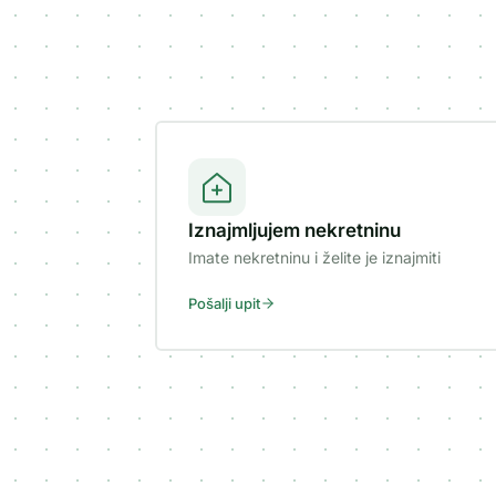
Iznajmljujem nekretninu
Imate nekretninu i želite je iznajmiti
Pošalji upit