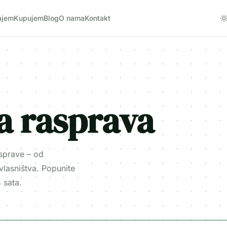
ajem
Kupujem
Blog
O nama
Kontakt
a rasprava
sprave – od
vlasništva. Popunite
 sata.