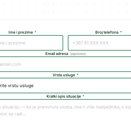
Ime i prezime
*
Broj telefona
*
Email adresa
(
opciono
)
Vrsta usluge
*
Kratki opis situacije
*