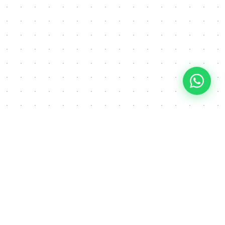
IJA
raj
retninu