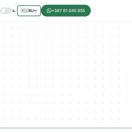
+387 61 045 955
🇷🇺
RU