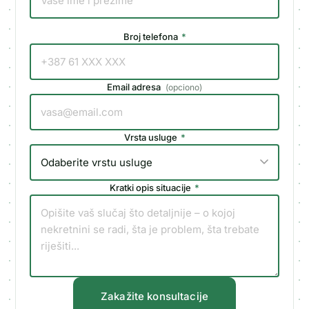
Broj telefona
*
Email adresa
(
opciono
)
Vrsta usluge
*
Kratki opis situacije
*
Zakažite konsultacije