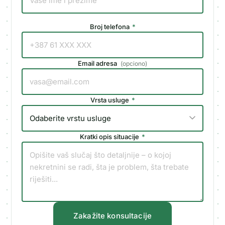
Broj telefona
*
Email adresa
(
opciono
)
Vrsta usluge
*
Kratki opis situacije
*
Zakažite konsultacije