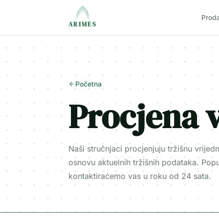
Prod
ARIMES
Početna
Procjena v
Naši stručnjaci procjenjuju tržišnu vrije
osnovu aktuelnih tržišnih podataka. Popu
kontaktiraćemo vas u roku od 24 sata.