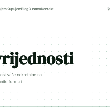
ajem
Kupujem
Blog
O nama
Kontakt
rijednosti
dnost vaše nekretnine na
nite formu i