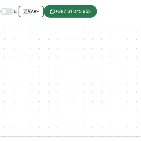
+387 61 045 955
🇸🇦
AR