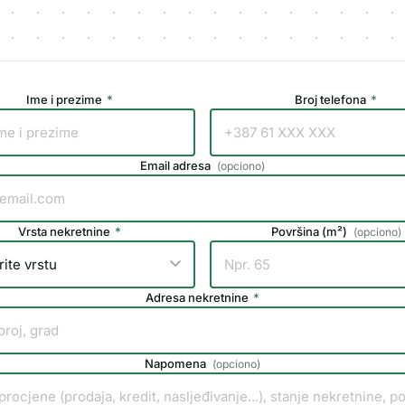
Ime i prezime
*
Broj telefona
*
Email adresa
(
opciono
)
Vrsta nekretnine
*
Površina (m²)
(
opciono
)
Adresa nekretnine
*
Napomena
(
opciono
)