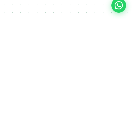
FAQ
Često postavljana pitanja o
procjeni nekretnina
Koliko košta procjena nekretnine u Mostaru?
Šta sve uključuje usmena procjena nekretnine?